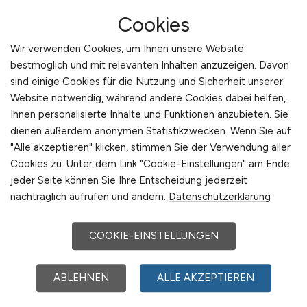
SE & Co. KG
Cookies
Wir verwenden Cookies, um Ihnen unsere Website
Jobs bei WindMW Service GmbH
bestmöglich und mit relevanten Inhalten anzuzeigen. Davon
sind einige Cookies für die Nutzung und Sicherheit unserer
Website notwendig, während andere Cookies dabei helfen,
Jobs bei Wink Stanzwerkzeuge
Ihnen personalisierte Inhalte und Funktionen anzubieten. Sie
GmbH & Co. KG
dienen außerdem anonymen Statistikzwecken. Wenn Sie auf
"Alle akzeptieren" klicken, stimmen Sie der Verwendung aller
Cookies zu. Unter dem Link "Cookie-Einstellungen" am Ende
Jobs bei WinValue GmbH
jeder Seite können Sie Ihre Entscheidung jederzeit
nachträglich aufrufen und ändern.
Datenschutzerklärung
Jobs bei Wissenschaftsstadt
COOKIE-EINSTELLUNGEN
Darmstadt
ABLEHNEN
ALLE AKZEPTIEREN
Mehr