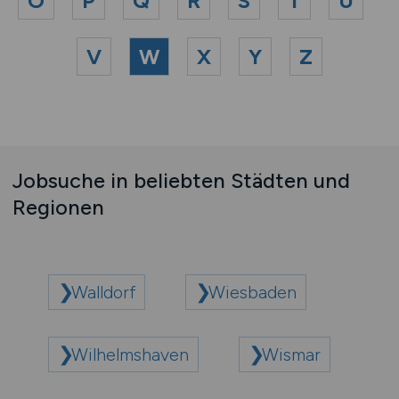
O
P
Q
R
S
T
U
V
W
X
Y
Z
Jobsuche in beliebten Städten und
Regionen
Walldorf
Wiesbaden
Wilhelmshaven
Wismar