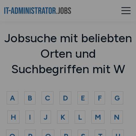
Jobsuche mit beliebten
Orten und
Suchbegriffen mit W
A
B
C
D
E
F
G
H
I
J
K
L
M
N