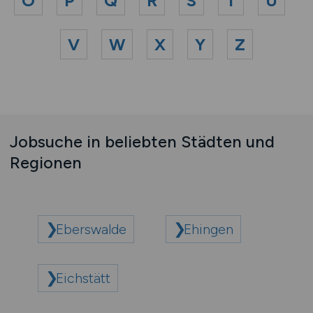
O
P
Q
R
S
T
U
V
W
X
Y
Z
Jobsuche in beliebten Städten und
Regionen
Eberswalde
Ehingen
Eichstätt