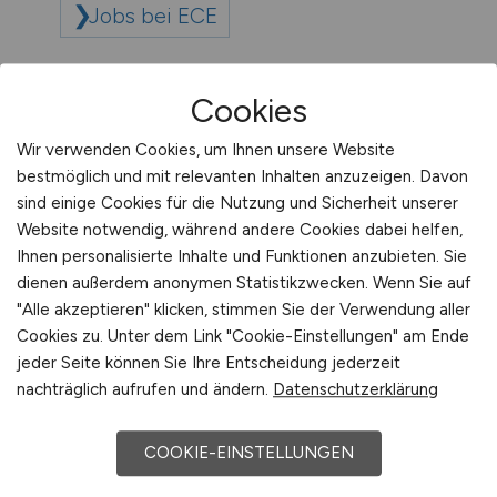
Jobs bei ECE
Jobs bei ecos systems GmbH
Cookies
Wir verwenden Cookies, um Ihnen unsere Website
Jobs bei ecotel communication ag
bestmöglich und mit relevanten Inhalten anzuzeigen. Davon
sind einige Cookies für die Nutzung und Sicherheit unserer
Website notwendig, während andere Cookies dabei helfen,
Jobs bei EDB
Ihnen personalisierte Inhalte und Funktionen anzubieten. Sie
Eisenbahndienstleistungen und
dienen außerdem anonymen Statistikzwecken. Wenn Sie auf
Bahntechnik GmbH
"Alle akzeptieren" klicken, stimmen Sie der Verwendung aller
Cookies zu. Unter dem Link "Cookie-Einstellungen" am Ende
jeder Seite können Sie Ihre Entscheidung jederzeit
Jobs bei EDEKABANK AG
nachträglich aufrufen und ändern.
Datenschutzerklärung
COOKIE-EINSTELLUNGEN
Jobs bei Ehrhardt + Partner Group