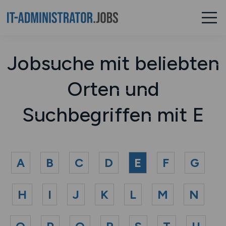
Jobsuche mit beliebten
Orten und
Suchbegriffen mit E
A
B
C
D
E
F
G
H
I
J
K
L
M
N