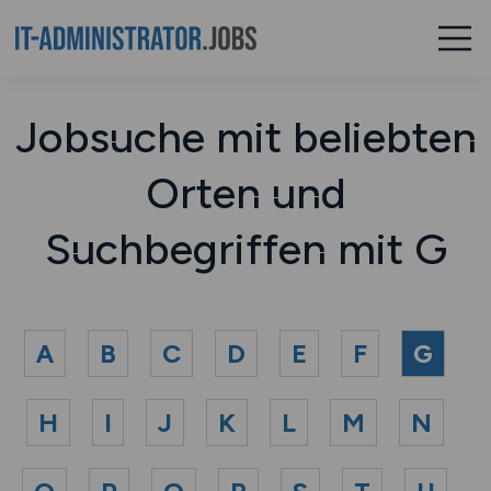
Jobsuche mit beliebten
Orten und
Suchbegriffen mit G
A
B
C
D
E
F
G
H
I
J
K
L
M
N