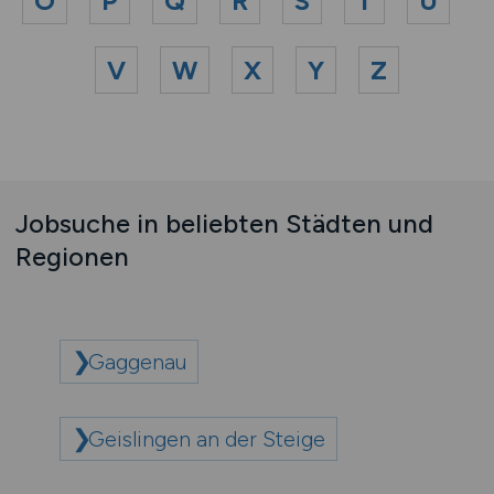
O
P
Q
R
S
T
U
V
W
X
Y
Z
Jobsuche in beliebten Städten und
Regionen
Gaggenau
Geislingen an der Steige