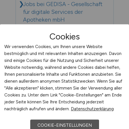
Jobs bei GEDISA - Gesellschaft
für digitale Services der
Apotheken mbH
Cookies
Jobs bei Gemeinde Uetze
Wir verwenden Cookies, um Ihnen unsere Website
bestmöglich und mit relevanten Inhalten anzuzeigen. Davon
Jobs bei Generalzolldirektion
sind einige Cookies für die Nutzung und Sicherheit unserer
Website notwendig, während andere Cookies dabei helfen,
Ihnen personalisierte Inhalte und Funktionen anzubieten. Sie
Jobs bei genua GmbH
dienen außerdem anonymen Statistikzwecken. Wenn Sie auf
"Alle akzeptieren" klicken, stimmen Sie der Verwendung aller
Cookies zu. Unter dem Link "Cookie-Einstellungen" am Ende
Jobs bei gepe Gebäudedienste
jeder Seite können Sie Ihre Entscheidung jederzeit
PETERHOFF GmbH
nachträglich aufrufen und ändern.
Datenschutzerklärung
COOKIE-EINSTELLUNGEN
Jobs bei Gerhard Schubert GmbH