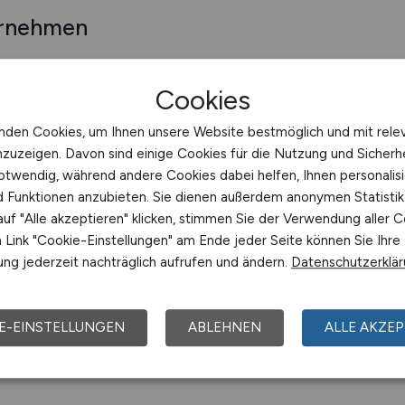
ernehmen
Cookies
 für Systementwicklung und Datenverarbeitung mbH
nden Cookies, um Ihnen unsere Website bestmöglich und mit rele
nzuzeigen. Davon sind einige Cookies für die Nutzung und Sicherh
steme GmbH
Jobs bei S-Factoring GmbH
otwendig, während andere Cookies dabei helfen, Ihnen personalisi
nd Funktionen anzubieten. Sie dienen außerdem anonymen Statisti
uf "Alle akzeptieren" klicken, stimmen Sie der Verwendung aller C
s GmbH - Ein Unternehmen der DSV-Gruppe
Link "Cookie-Einstellungen" am Ende jeder Seite können Sie Ihre
ng jederzeit nachträglich aufrufen und ändern.
Datenschutzerklä
Systeme GmbH
Jobs bei SBE Network Solutio
E-EINSTELLUNGEN
ABLEHNEN
ALLE AKZEP
ankenkasse
Jobs bei SCANELEC Büroelektron