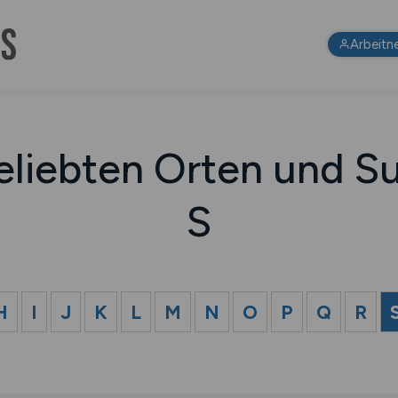
Arbeitn
eliebten Orten und Su
S
H
I
J
K
L
M
N
O
P
Q
R