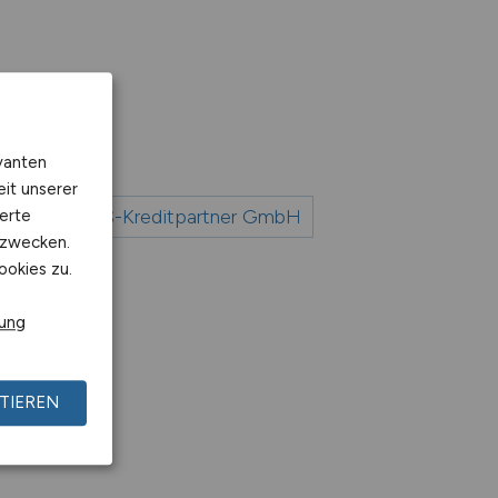
vanten
eit unserer
Jobs bei S-Kreditpartner GmbH
erte
kzwecken.
ookies zu.
rung
ns GmbH
TIEREN
ik GmbH