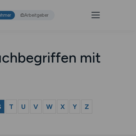
ehmer
Arbeitgeber
chbegriffen mit
S
T
U
V
W
X
Y
Z