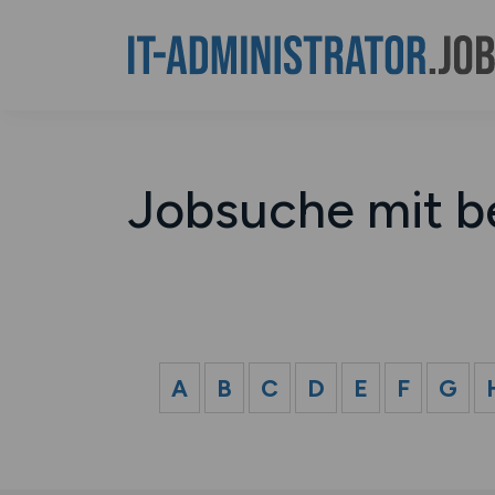
Jobsuche mit b
A
B
C
D
E
F
G