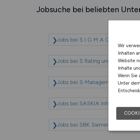
Jobsuche bei beliebten Unt
Jobs bei S I G M A Gesellschaft
Wir verwe
Inhalten a
Jobs bei S Rating und Risikosy
Website n
Inhalte u
Wenn Sie a
Jobs bei S-Management Service
Unter dem 
Entscheidu
Jobs bei SASKIA Informations-
COOKI
Jobs bei SBK Siemens-Betriebskr