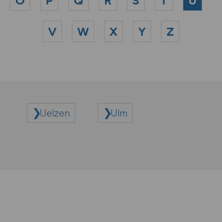
O
P
Q
R
S
T
U
V
W
X
Y
Z
Uelzen
Ulm