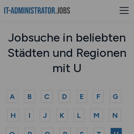
Jobsuche in beliebten
Städten und Regionen
mit U
A
B
C
D
E
F
G
H
I
J
K
L
M
N