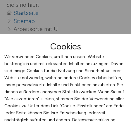
Sie sind hier:
Startseite
Sitemap
Arbeitsorte mit U
Cookies
Wir verwenden Cookies, um Ihnen unsere Website
bestmöglich und mit relevanten Inhalten anzuzeigen. Davon
sind einige Cookies für die Nutzung und Sicherheit unserer
Website notwendig, während andere Cookies dabei helfen,
Ihnen personalisierte Inhalte und Funktionen anzubieten. Sie
IT-ADMINISTRATOR.JOBS
dienen außerdem anonymen Statistikzwecken. Wenn Sie auf
"Alle akzeptieren" klicken, stimmen Sie der Verwendung aller
Cookies zu. Unter dem Link "Cookie-Einstellungen" am Ende
1.642 aktuelle Stellen – Stellenangebot – Jobs –
jeder Seite können Sie Ihre Entscheidung jederzeit
IT Administrator: Jobbörse IT-
nachträglich aufrufen und ändern.
Datenschutzerklärung
ADMINISTRATOR.JOBS