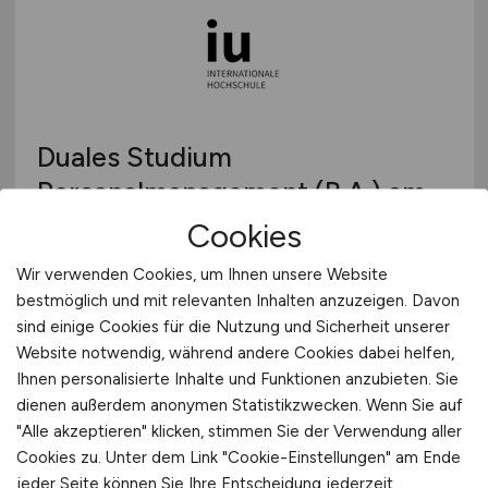
Duales Studium
Personalmanagement (B.A.) am
virtuellen Campus - No Limit IT-
Cookies
Services GmbH
Wir verwenden Cookies, um Ihnen unsere Website
bestmöglich und mit relevanten Inhalten anzuzeigen. Davon
IU Internationale Hochschule
sind einige Cookies für die Nutzung und Sicherheit unserer
29.07.2026
Website notwendig, während andere Cookies dabei helfen,
Ihnen personalisierte Inhalte und Funktionen anzubieten. Sie
Hamburg, Home-Office
dienen außerdem anonymen Statistikzwecken. Wenn Sie auf
"Alle akzeptieren" klicken, stimmen Sie der Verwendung aller
Cookies zu. Unter dem Link "Cookie-Einstellungen" am Ende
jeder Seite können Sie Ihre Entscheidung jederzeit