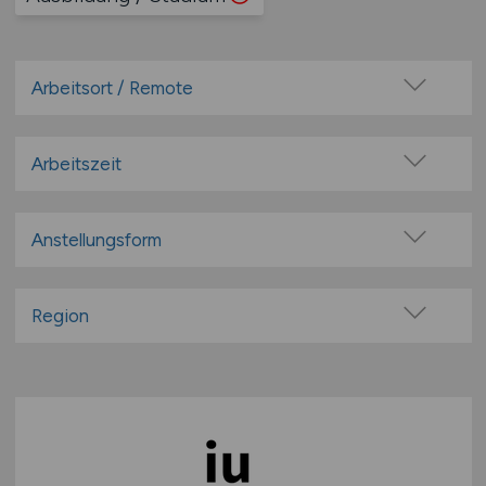
Arbeitsort / Remote
Vor Ort (kein Home-Office)
Home-Office möglich / Hybrid
Arbeitszeit
100% Remote
Vollzeit
Überwiegend Remote (>50%)
Teilzeit
Anstellungsform
Remote aus dem Ausland möglich
Festanstellung
befristete Anstellung
Region
Leitung / Führung
Baden-Württemberg
Geschäftsleitung / Vorstand
Bayern
Projektarbeit / Freelancer
Berlin
Arbeitnehmerüberlassung
Brandenburg
geringfügige Beschäftigung / Minijob
Bremen