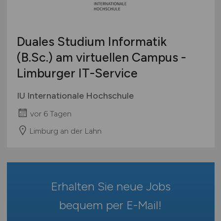
Berufseinstieg / Trainee
Hamburg
Bachelor-/ Master-/ Diplom-Arbeit
Hessen
Studentenjobs / Werkstudenten
Duales Studium Informatik
Mecklenburg-Vorpommern
Ausbildung / Studium
(B.Sc.) am virtuellen Campus -
Niedersachsen
Praktikum
Limburger IT-Service
Nordrhein-Westfalen
Rheinland-Pfalz
IU Internationale Hochschule
Saarland
vor 6 Tagen
Sachsen
Sachsen-Anhalt
Limburg an der Lahn
Schleswig-Holstein
Thüringen
Deutschlandweit
Erhalten Sie neue Jobs
Österreich
Schweiz
bequem per
E-Mail
!
Europa