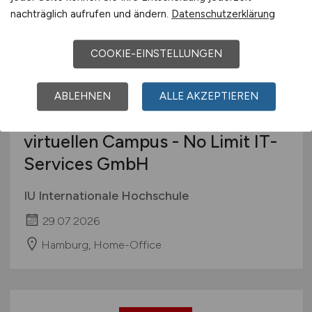
nachträglich aufrufen und ändern.
Datenschutzerklärung
COOKIE-EINSTELLUNGEN
Duales Studium
ABLEHNEN
ALLE AKZEPTIEREN
Personalmanagement (B.A.) am
virtuellen Campus - No Limit IT-
Services GmbH
IU Internationale Hochschule
29.07.2026
Hamburg, Home-Office