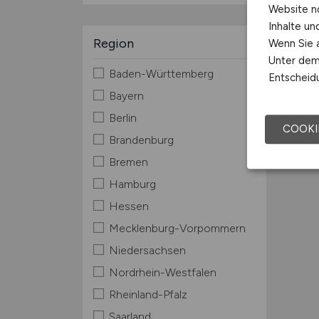
Website n
Inhalte u
Region
Wenn Sie a
Unter dem 
Baden-Württemberg
Entscheidu
Bayern
Berlin
COOKI
Brandenburg
Bremen
Hamburg
Hessen
Mecklenburg-Vorpommern
Niedersachsen
Nordrhein-Westfalen
Rheinland-Pfalz
Saarland