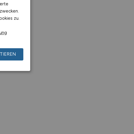
erte
kzwecken.
ookies zu.
rung
TIEREN