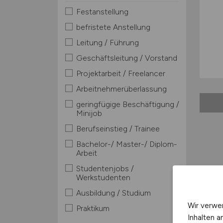
Festanstellung
befristete Anstellung
Leitung / Führung
Geschäftsleitung / Vorstand
Projektarbeit / Freelancer
Arbeitnehmerüberlassung
geringfügige Beschäftigung /
Minijob
Berufseinstieg / Trainee
Bachelor-/ Master-/ Diplom-
Arbeit
Studentenjobs /
Werkstudenten
Ausbildung / Studium
Wir verwe
Praktikum
Inhalten a