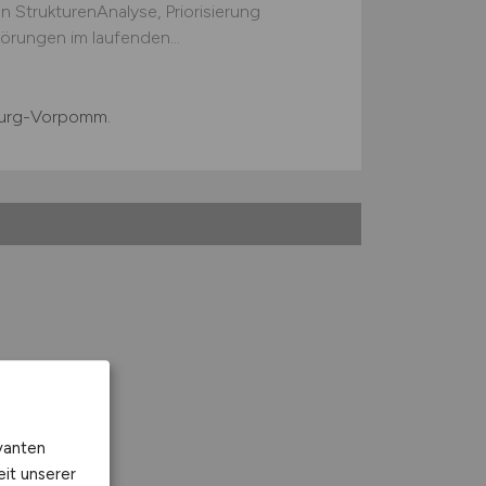
 StrukturenAnalyse, Priorisierung
rungen im laufenden...
urg-Vorpomm.
vanten
eit unserer