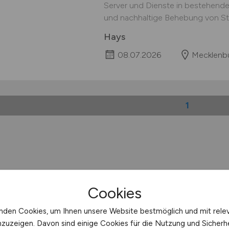
Server und Dienste in bestehenden
und nachhaltige Behebung von Stö
Hays
08.07.2026
Mecklenb
1
Cookies
nden Cookies, um Ihnen unsere Website bestmöglich und mit rele
nzuzeigen. Davon sind einige Cookies für die Nutzung und Sicherh