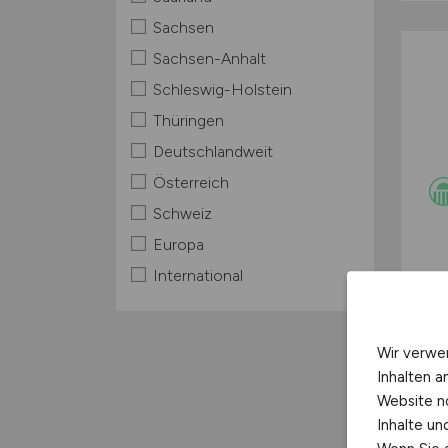
Sachsen
Sachsen-Anhalt
Schleswig-Holstein
Thüringen
Deutschlandweit
Österreich
Schweiz
Europa
International
Wir verwe
Inhalten a
Website n
Inhalte u