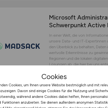
Microsoft Administr
Schwerpunkt Active D
In einer Welt, die von Informatione
unsere Data- und IT-Expertinnen u
den Überblick zu behalten, Daten 
wertvolle Erkenntnisse zu gewinnen
Regionen und die lokalen digital
Lösungen ab, die hier bei uns ent
MADSACK
Cookies
31.07.2026
nden Cookies, um Ihnen unsere Website bestmöglich und mit rele
Dresden, Hannover, Kiel, Leip
nzuzeigen. Davon sind einige Cookies für die Nutzung und Sicherh
otwendig, während andere Cookies dabei helfen, Ihnen personalisi
nd Funktionen anzubieten. Sie dienen außerdem anonymen Statisti