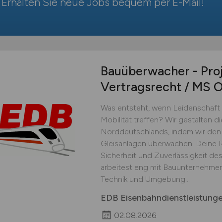
Erhalten Sie neue Jobs bequem per
E-Mail
!
Bauüberwacher - Proj
Vertragsrecht / MS 
Was entsteht, wenn Leidenschaft 
Mobilität treffen? Wir gestalten d
Norddeutschlands, indem wir den
Gleisanlagen überwachen. Deine Ro
Sicherheit und Zuverlässigkeit de
arbeitest eng mit Bauunternehme
Technik und Umgebung...
EDB Eisenbahndienstleistun
02.08.2026