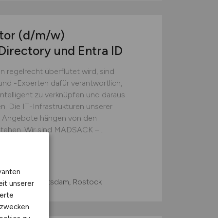
ator
(d/m/w)
irectory und Entra ID
n regelrecht überflutet wird, sind
nd -Experten dafür verantwortlich,
intelligent zu verknüpfen und daraus
. Die IT-Infrastrukturen unserer
en Angebote hängen von den
stehen. Wir sind MADSACK –...
vanten
zig, Lübeck, Potsdam, Rostock
eit unserer
erte
kzwecken.