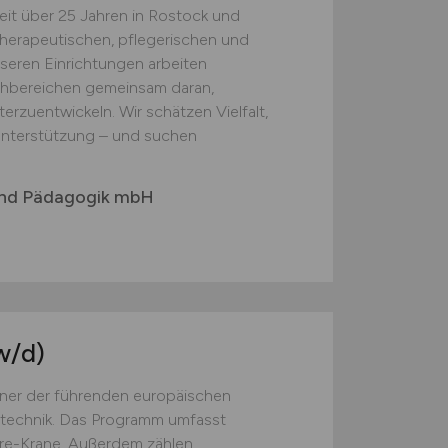
it über 25 Jahren in Rostock und
herapeutischen, pflegerischen und
eren Einrichtungen arbeiten
hbereichen gemeinsam daran,
erzuentwickeln. Wir schätzen Vielfalt,
 Unterstützung – und suchen
 und Pädagogik mbH
w/d)
iner der führenden europäischen
gtechnik. Das Programm umfasst
ore-Krane. Außerdem zählen