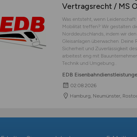
Vertragsrecht / MS 
Was entsteht, wenn Leidenschaft 
Mobilität treffen? Wir gestalten d
Norddeutschlands, indem wir den
Gleisanlagen überwachen. Deine Ro
Sicherheit und Zuverlässigkeit de
arbeitest eng mit Bauunternehme
Technik und Umgebung...
EDB Eisenbahndienstleistun
02.08.2026
Hamburg, Neumünster, Rostoc