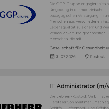
Die GGP-Gruppe engagiert sich se
Umgebung in der medizinischen, t
pädagogischen Versorgung. In uns
Menschen aus verschiedenen Fac
Lebensqualität zu sichern und weit
Verlässlichkeit und gegenseitige
Menschen, die mit...
Gesellschaft für Gesundheit
31.07.2026
Rostock
IT Administrator
(m/
Die Liebherr-Rostock GmbH ist e
Hersteller von maritimer Umschla
Schiffs-, Hafenmobil- und Offsh