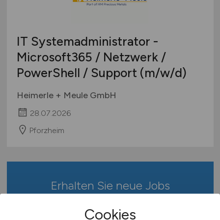
Berufseinstieg / Trainee
Hamburg
Bachelor-/ Master-/ Diplom-Arbeit
Hessen
Studentenjobs / Werkstudenten
IT Systemadministrator -
Mecklenburg-Vorpommern
Ausbildung / Studium
Microsoft365 / Netzwerk /
Niedersachsen
Praktikum
PowerShell / Support
(m/w/d)
Nordrhein-Westfalen
Rheinland-Pfalz
Heimerle + Meule GmbH
Saarland
28.07.2026
Sachsen
Sachsen-Anhalt
Pforzheim
Schleswig-Holstein
Thüringen
Deutschlandweit
Erhalten Sie neue Jobs
Österreich
Schweiz
bequem per
E-Mail
!
Cookies
Europa