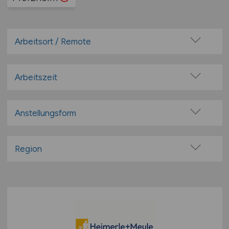
Arbeitsort / Remote
Vor Ort (kein Home-Office)
Home-Office möglich / Hybrid
Arbeitszeit
100% Remote
Vollzeit
Überwiegend Remote (>50%)
Teilzeit
Anstellungsform
Remote aus dem Ausland möglich
Festanstellung
befristete Anstellung
Region
Leitung / Führung
Baden-Württemberg
Geschäftsleitung / Vorstand
Bayern
Projektarbeit / Freelancer
Berlin
Arbeitnehmerüberlassung
Brandenburg
geringfügige Beschäftigung / Minijob
Bremen