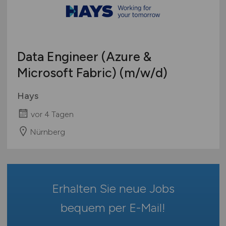
geringfügige Beschäftigung / Minijob
Bremen
Berufseinstieg / Trainee
Hamburg
Bachelor-/ Master-/ Diplom-Arbeit
Hessen
Studentenjobs / Werkstudenten
Data Engineer (Azure &
Mecklenburg-Vorpommern
Ausbildung / Studium
Microsoft Fabric)
(m/w/d)
Niedersachsen
Praktikum
Nordrhein-Westfalen
Hays
Rheinland-Pfalz
vor 4 Tagen
Saarland
Sachsen
Nürnberg
Sachsen-Anhalt
Schleswig-Holstein
Thüringen
Erhalten Sie neue Jobs
Deutschlandweit
Österreich
bequem per
E-Mail
!
Schweiz