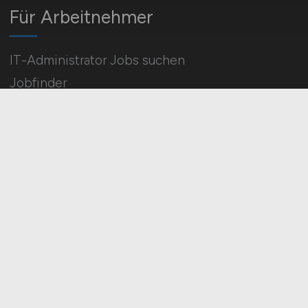
Für Arbeitnehmer
IT-Administrator Jobs suchen
Jobfinder
Arbeitnehmer Registrierung
Social Media & Networks
Gleichberechtigung & Vielfalt
HOME
IMPRESSUM