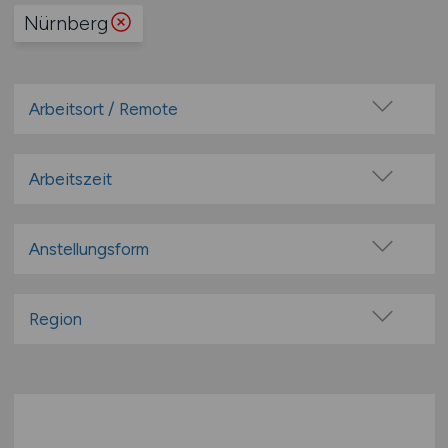
Nürnberg
Arbeitsort / Remote
Vor Ort (kein Home-Office)
Home-Office möglich / Hybrid
Arbeitszeit
100% Remote
Vollzeit
Überwiegend Remote (>50%)
Teilzeit
Anstellungsform
Remote aus dem Ausland möglich
Festanstellung
befristete Anstellung
Region
Leitung / Führung
Baden-Württemberg
Geschäftsleitung / Vorstand
Bayern
Projektarbeit / Freelancer
Berlin
Arbeitnehmerüberlassung
Brandenburg