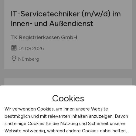
IT-Servicetechniker
(m/w/d)
im
Innen- und Außendienst
TK Registrierkassen GmbH
01.08.2026
Nürnberg
Cookies
Wir verwenden Cookies, um Ihnen unsere Website
bestmöglich und mit relevanten Inhalten anzuzeigen. Davon
sind einige Cookies für die Nutzung und Sicherheit unserer
Senior IT Service Manager
Website notwendig, während andere Cookies dabei helfen,