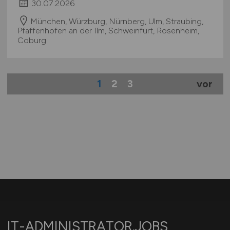
30.07.2026
München, Würzburg, Nürnberg, Ulm, Straubing,
Pfaffenhofen an der Ilm, Schweinfurt, Rosenheim,
Coburg
1
2
3
vor
IT-ADMINISTRATOR.JOBS