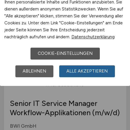
Workflow-Applikationen
(m/w/d)
Ihnen personalisierte Inhalte und Funktionen anzubieten. Sie
dienen außerdem anonymen Statistikzwecken. Wenn Sie auf
BWI GmbH
"Alle akzeptieren" klicken, stimmen Sie der Verwendung aller
Cookies zu. Unter dem Link "Cookie-Einstellungen" am Ende
31.07.2026
jeder Seite können Sie Ihre Entscheidung jederzeit
München, Nürnberg
nachträglich aufrufen und ändern.
Datenschutzerklärung
COOKIE-EINSTELLUNGEN
ABLEHNEN
ALLE AKZEPTIEREN
Senior IT Service Manager
Workflow-Applikationen
(m/w/d)
BWI GmbH