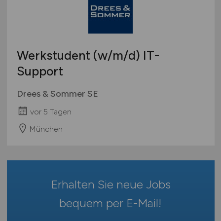
geringfügige Beschäftigung / Minijob
Bremen
Berufseinstieg / Trainee
Hamburg
Bachelor-/ Master-/ Diplom-Arbeit
Hessen
Studentenjobs / Werkstudenten
Werkstudent
(w/m/d)
IT-
Mecklenburg-Vorpommern
Ausbildung / Studium
Support
Niedersachsen
Praktikum
Nordrhein-Westfalen
Drees & Sommer SE
Rheinland-Pfalz
vor 5 Tagen
Saarland
Sachsen
München
Sachsen-Anhalt
Schleswig-Holstein
Thüringen
Erhalten Sie neue Jobs
Deutschlandweit
Österreich
bequem per
E-Mail
!
Schweiz