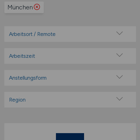
München
Arbeitsort / Remote
Vor Ort (kein Home-Office)
Home-Office möglich / Hybrid
Arbeitszeit
100% Remote
Vollzeit
Überwiegend Remote (>50%)
Teilzeit
Anstellungsform
Remote aus dem Ausland möglich
Festanstellung
befristete Anstellung
Region
Leitung / Führung
Baden-Württemberg
Geschäftsleitung / Vorstand
Bayern
Projektarbeit / Freelancer
Berlin
Arbeitnehmerüberlassung
Brandenburg