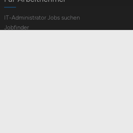
IT-Administrator Jobs suchen
Jobfinder
Arbeitnehmer Registrierung
Social Media & Networks
Gleichberechtigung & Vielfalt
HOME
IMPRESSUM