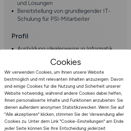
und Lösungen
Bereitstellung von grundlegender IT-
Schulung für PSI-Mitarbeiter
Profil
Ausbildung idealerweise in Informatik
oder einem verwandten Fachgebiet
Cookies
IT-Erfahrung
Volle Arbeitskompetenz in Deutsch und
Wir verwenden Cookies, um Ihnen unsere Website
Englisch
bestmöglich und mit relevanten Inhalten anzuzeigen. Davon
sind einige Cookies für die Nutzung und Sicherheit unserer
Die Ausbildung zum Microsoft Certified
Website notwendig, während andere Cookies dabei helfen,
Desktop Support Technician (MCDST)
Ihnen personalisierte Inhalte und Funktionen anzubieten. Sie
ist ein Plus
dienen außerdem anonymen Statistikzwecken. Wenn Sie auf
Verwandte Erfahrungen in System- und
"Alle akzeptieren" klicken, stimmen Sie der Verwendung aller
Netzwerkadministration
Cookies zu. Unter dem Link "Cookie-Einstellungen" am Ende
Kenntnisse grundlegender
jeder Seite können Sie Ihre Entscheidung jederzeit