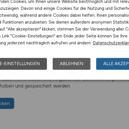
nden Cookies, um Ihnen unsere Website bestmöglich und mit rele
nzuzeigen. Davon sind einige Cookies für die Nutzung und Sicherh
otwendig, während andere Cookies dabei helfen, Ihnen personalisi
nd Funktionen anzubieten. Sie dienen außerdem anonymen Statisti
uf "Alle akzeptieren" klicken, stimmen Sie der Verwendung aller C
Link "Cookie-Einstellungen" am Ende jeder Seite können Sie Ihre
ng jederzeit nachträglich aufrufen und ändern.
Datenschutzerklä
E-EINSTELLUNGEN
ABLEHNEN
ALLE AKZEP
 die
Datenschutzerklärung
zur Kenntnis genommen.
, dass meine Daten und Angaben zur Beantwortung meine
rhoben und gespeichert werden.
cken