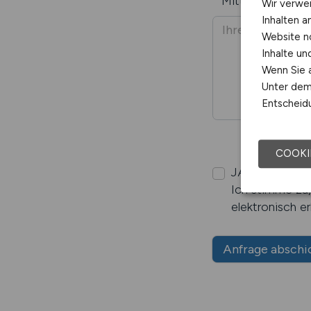
Mitteilung
*
Wir verwe
Inhalten a
Website n
Inhalte u
Wenn Sie a
Unter dem 
Entscheidu
COOKI
JA
*
, ich habe
Ich stimme zu
elektronisch e
Anfrage abschi