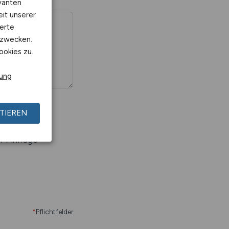
vanten
eit unserer
erte
kzwecken.
ookies zu.
rung
TIEREN
r Anfrage
*
Pflichtfelder