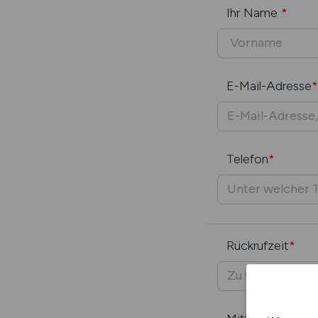
Ihr Name
*
E-Mail-Adresse
*
Telefon
*
Rückrufzeit
*